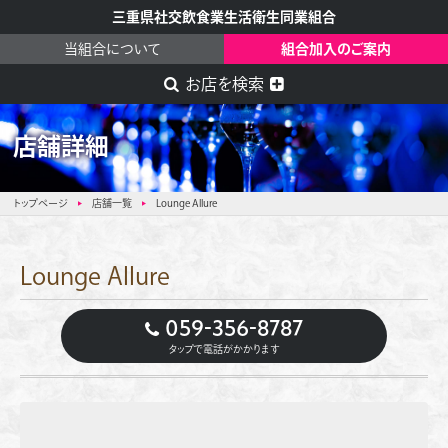
三重県社交飲食業生活衛生同業組合
当組合について
組合加入のご案内
お店を検索
店舗詳細
トップページ
店舗一覧
Lounge Allure
Lounge Allure
059-356-8787
タップで電話がかかります