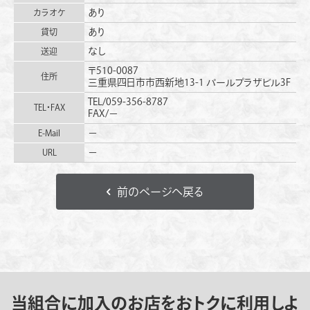
あり
カラオケ
あり
貸切
なし
送迎
〒510-0087
住所
三重県四日市市西新地13-1 パールプラザビル3F
TEL/059-356-8787
TEL・FAX
FAX/−
−
E-Mail
−
URL
前のページへ戻る
当組合に加入のお店をおトクに利用しよ