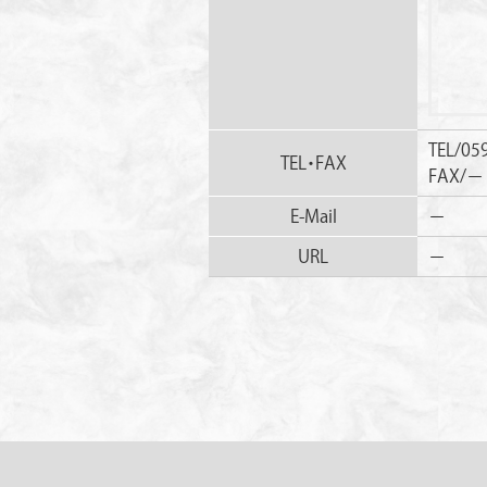
TEL/05
TEL・FAX
FAX/−
E-Mail
−
URL
−