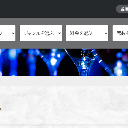
当
ン
ン