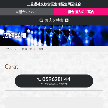
三重県社交飲食業生活衛生同業組合
当組合について
組合加入のご案内
お店を検索
店舗詳細
トップページ
店舗一覧
Carat
Carat
0596281144
タップで電話がかかります