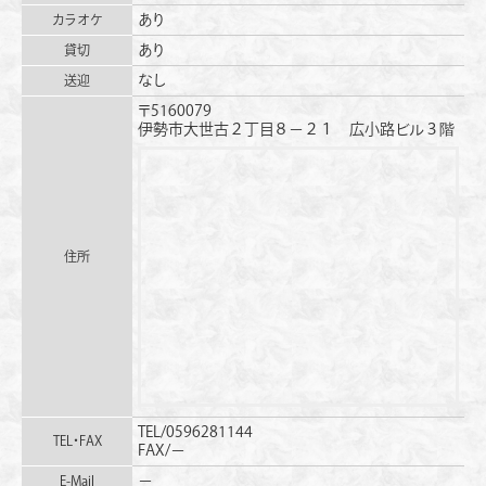
あり
カラオケ
あり
貸切
なし
送迎
〒5160079
伊勢市大世古２丁目８−２１ 広小路ビル３階
住所
TEL/0596281144
TEL・FAX
FAX/−
−
E-Mail